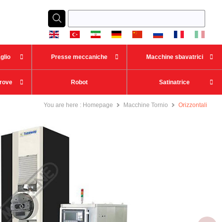



glio
Presse meccaniche
Macchine sbavatrici


rove
Robot
Satinatrice
You are here :
Homepage
Macchine Tornio
Orizzontali