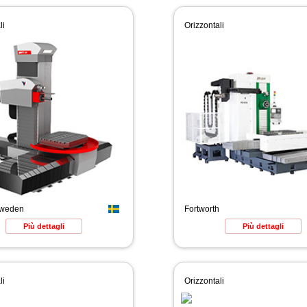
li
Orizzontali
Sweden
Fortworth
Più dettagli
Più dettagli
li
Orizzontali