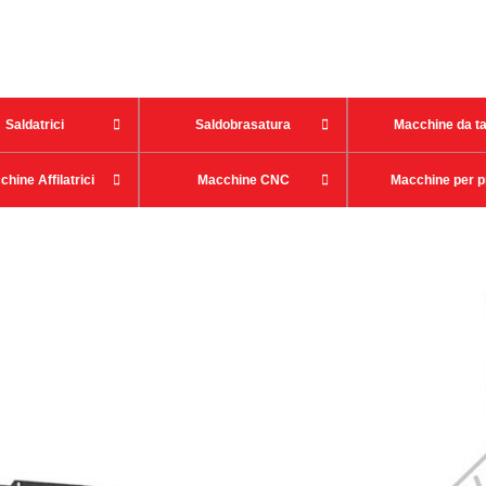


Saldatrici
Saldobrasatura
Macchine da ta


hine Affilatrici
Macchine CNC
Macchine per p