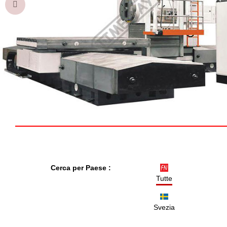

Cerca per Paese :
Tutte
Svezia