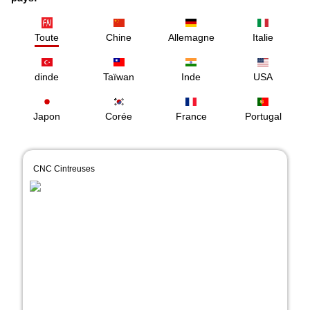
Machines à polir


à polir les tuyaux
de polissage de surface
de polissage de pièces
Robot de polissage
de polissage CNC
Toute
Chine
Allemagne
Italie
dinde
Taïwan
Inde
USA
Japon
Corée
France
Portugal
CNC Cintreuses